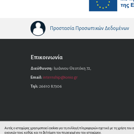
Προστασία Προσωπικών Δεδομένων
Επικοινωνία
Διεύθυνση:
Ιωάννου Θεοτόκη 72,
Email:
internship@ionio.gr
Τηλ:
26610 87306
Αυτός ο ιστοχώρος χρησιμοποιεί cookies για τη συλλογή πληροφοριών σχετικά με τη χρήση του
αναγκών τους καθώς και τη βελτίωση του περιεχομένου του ιστοχώρου.