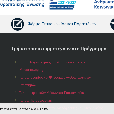
Φόρμα Επικοινωνίας και Παραπόνων
Τμήματα που συμμετέχουν στο Πρόγραμμα
Τμήμα Αρχειονομίας, Βιβλιοθηκονομίας και
Μουσειολογίας
Τμήμα Ιστορίας και Ψηφιακών Ανθρωπιστικών
Επιστημών
Τμήμα Ψηφιακών Μέσων και Επικοινωνίας
Τμήμα Πληροφορικής
Τμήμα Ξένων Γλωσσών, Μετάφρασης και Διερμηνείας
 από επισκέπτες, με στόχο την κάλυψη των