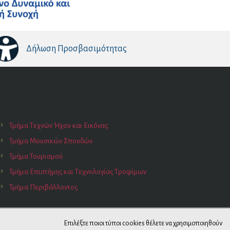
Δήλωση Προσβασιμότητας
Τμήμα Τεχνών Ήχου και Εικόνας
Τμήμα Μουσικών Σπουδών
Τμήμα Τουρισμού
Τμήμα Επιστήμης και Τεχνολογίας Τροφίμων
Τμήμα Περιβάλλοντος
Επιλέξτε ποιοι τύποι cookies θέλετε να χρησιμοποιηθούν