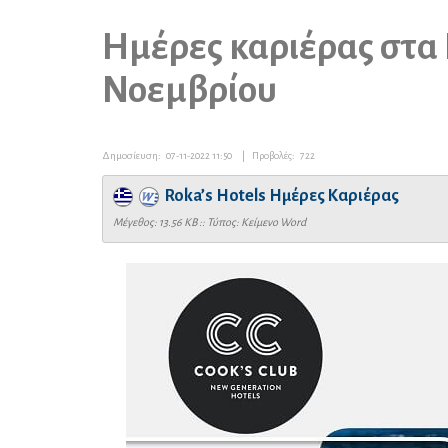
Ημέρες καριέρας στα R
Νοεμβρίου
Δημοσίευση:
07-11-2022 11:50
|
Προβολές:
722
Roka’s Hotels Ημέρες Καριέρας
Mέγεθος: 13.56 KB :: Τύπος: Kείμενο Word