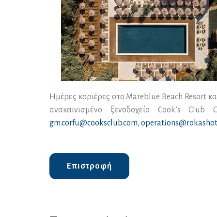
Ημέρες καριέρες στο Mareblue Beach Resort και 
ανακαινισμένο ξενοδοχείο Cook’s Club Co
gm.corfu@cooksclub.com,
operations@rokashote
Επιστροφή