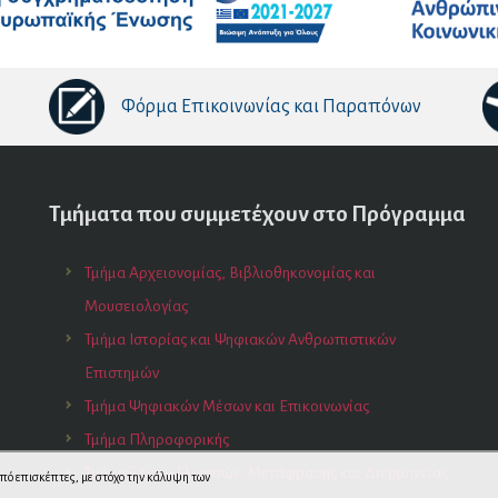
Φόρμα Επικοινωνίας και Παραπόνων
Τμήματα που συμμετέχουν στο Πρόγραμμα
Τμήμα Αρχειονομίας, Βιβλιοθηκονομίας και
Μουσειολογίας
Τμήμα Ιστορίας και Ψηφιακών Ανθρωπιστικών
Επιστημών
Τμήμα Ψηφιακών Μέσων και Επικοινωνίας
Τμήμα Πληροφορικής
Τμήμα Ξένων Γλωσσών, Μετάφρασης και Διερμηνείας
 από επισκέπτες, με στόχο την κάλυψη των