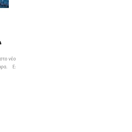
 στο νέο
υρα. E: