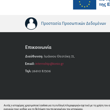
Προστασία Προσωπικών Δεδομένων
Επικοινωνία
Διεύθυνση:
Ιωάννου Θεοτόκη 72,
Email:
internship@ionio.gr
Τηλ:
26610 87306
Αυτός ο ιστοχώρος χρησιμοποιεί cookies για τη συλλογή πληροφοριών σχετικά με τη χρήση του
αναγκών τους καθώς και τη βελτίωση του περιεχομένου του ιστοχώρου.