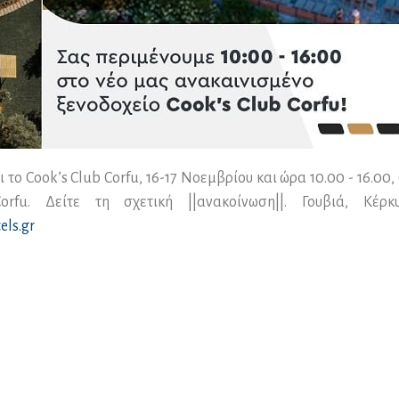
το Cook’s Club Corfu, 16-17 Νοεμβρίου και ώρα 10.00 - 16.00,
rfu. Δείτε τη σχετική ||ανακοίνωση||. Γουβιά, Κέρκ
ls.gr