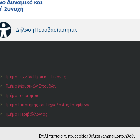
Δήλωση Προσβασιμότητας
Τμήμα Τεχνών Ήχου και Εικόνας
Τμήμα Μουσικών Σπουδών
Τμήμα Τουρισμού
Τμήμα Επιστήμης και Τεχνολογίας Τροφίμων
Τμήμα Περιβάλλοντος
Επιλέξτε ποιοι τύποι cookies θέλετε να χρησιμοποιηθούν