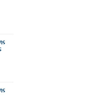
ης
ς
ης