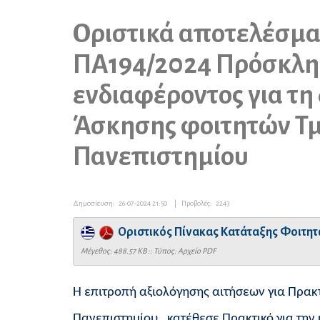
Οριστικά αποτελέσματ
ΠΑ194/2024 Πρόσκλη
ενδιαφέροντος για τη
Άσκησης φοιτητών Τμ.
Πανεπιστημίου
Δημοσίευση:
26-07-2024 21:50
|
Προβολές:
2243
Οριστικός Πίνακας Κατάταξης Φοιτητ
Mέγεθος: 488.57 KB :: Τύπος: Αρχείο PDF
Η επιτροπή αξιολόγησης αιτήσεων για Πρακτ
Πανεπιστημίου, κατέθεσε Πρακτικό για την