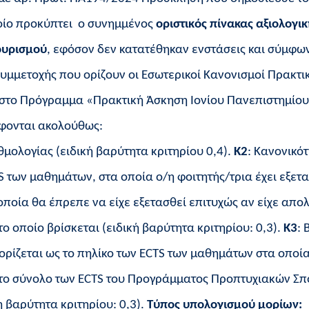
ποίο προκύπτει ο συνημμένος
οριστικός πίνακας αξιολογικ
ουρισμού
, εφόσον δεν κατατέθηκαν ενστάσεις και σύμφω
συμμετοχής που ορίζουν οι Εσωτερικοί Κανονισμοί Πρακτι
 στο Πρόγραμμα «Πρακτική Άσκηση Ιονίου Πανεπιστημίου
φονται ακολούθως:
θμολογίας (ειδική βαρύτητα κριτηρίου 0,4).
Κ2
: Κανονικό
S των μαθημάτων, στα οποία ο/η φοιτητής/τρια έχει εξετ
ποία θα έπρεπε να είχε εξετασθεί επιτυχώς αν είχε απο
 οποίο βρίσκεται (ειδική βαρύτητα κριτηρίου: 0,3).
Κ3
: 
ίζεται ως το πηλίκο των ECTS των μαθημάτων στα οποία
ς το σύνολο των ECTS του Προγράμματος Προπτυχιακών Σ
ή βαρύτητα κριτηρίου: 0,3).
Τύπος υπολογισμού μορίων: