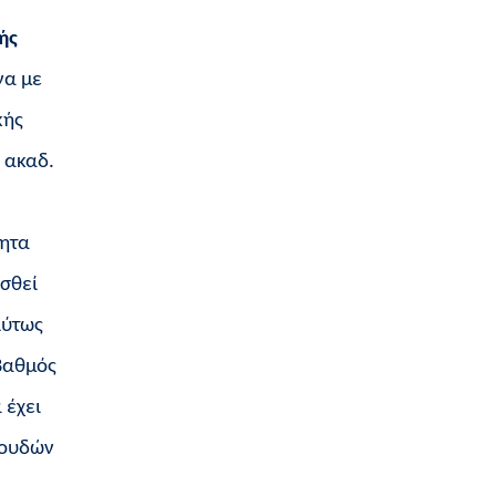
ής
να με
κής
 ακαδ.
τητα
ασθεί
λύτως
Βαθμός
 έχει
πουδών