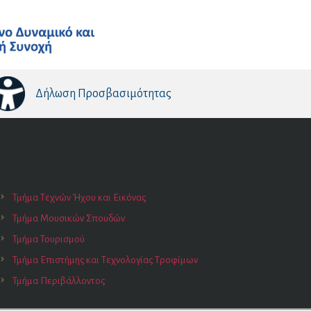
Δήλωση Προσβασιμότητας
Τμήμα Τεχνών Ήχου και Εικόνας
Τμήμα Μουσικών Σπουδών
Τμήμα Τουρισμού
Τμήμα Επιστήμης και Τεχνολογίας Τροφίμων
Τμήμα Περιβάλλοντος