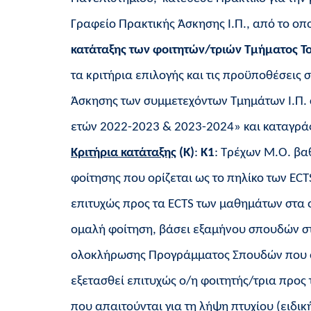
Γραφείο Πρακτικής Άσκησης Ι.Π., από το ο
κατάταξης των φοιτητών/τριών Τμήματος Τ
τα κριτήρια επιλογής και τις προϋποθέσεις 
Άσκησης των συμμετεχόντων Τμημάτων Ι.Π.
ετών 2022-2023 & 2023-2024» και καταγρά
Κριτήρια κατάταξης
(Κ)
:
Κ1
: Τρέχων Μ.Ο. βα
φοίτησης που ορίζεται ως το πηλίκο των ECT
επιτυχώς προς τα ΕCTS των μαθημάτων στα ο
ομαλή φοίτηση, βάσει εξαμήνου σπουδών στο
ολοκλήρωσης Προγράμματος Σπουδών που ορ
εξετασθεί επιτυχώς ο/η φοιτητής/τρια προ
που απαιτούνται για τη λήψη πτυχίου (ειδικ