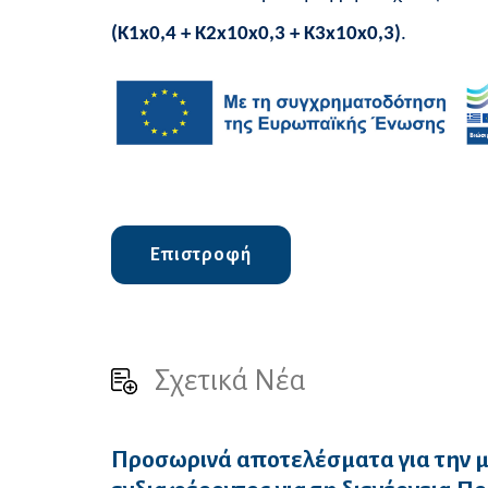
(Κ1
x
0,4 +
K
2
x
10
x
0,3 +
K
3
x
10
x
0,3)
.
Επιστροφή
Σχετικά Νέα
Προσωρινά αποτελέσματα για την 