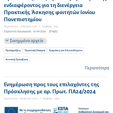
ενδιαφέροντος για τη διενέργεια
Πρακτικής Άσκησης φοιτητών Ιονίου
Πανεπιστημίου
Δημοσίευση:
13-06-2024 12:20
|
Προβολές:
9169
Σημαντική Ημερομηνία:
14-06-2024
[Έληξε]
Συνημμένα αρχεία
Προκηρύξεις
Πρακτική Άσκηση
Εγκρίσεις και Αποτελέσματα
Ανοικτή Πρόσβαση
Περισσότερα
Ενημέρωση προς τους επιλαχόντες της
Πρόσκλησης με αρ. Πρωτ. ΠΑ24/2024
Δημοσίευση:
08-06-2024 10:20
|
Προβολές:
2842