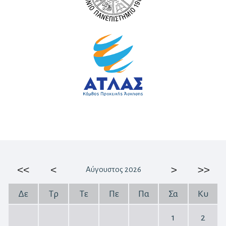
<<
<
>
>>
Αύγουστος 2026
Δε
Τρ
Τε
Πε
Πα
Σα
Κυ
1
2